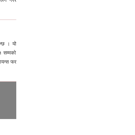
न्छ । यो
१ सम्मको
मोन्ट्रियलमा पोपिरिनको शानदार
प्रदर्शन, क्वार्टरफाइनलतर्फ अग्रसर
लायन्स फर
ऐतिहासिक जित दर्ता गर्दै हर्ट्स महिला