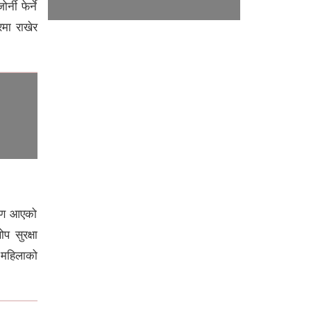
ी फेर्ने
मा राखेर
एसियाली खेलकुदमा नेपालको ठूलो
सहभागिता : २२ खेलमा १३६ खेलाडी
प्रतिस्पर्धामा
वरण आएको
 सुरक्षा
सम्बन्धविच्छेदका मुद्दा मध्यस्थतामार्फत
 महिलाको
समाधान हुने प्रवृत्ति बढ्दो