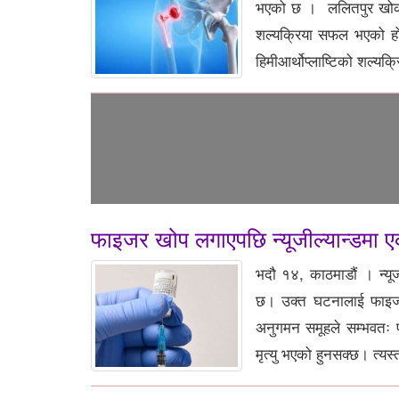
भएको छ । ललितपुर खोकनाकी
शल्यक्रिया सफल भएको हो
हिमीआर्थोप्लाष्टिको शल्यक्र
फाइजर खोप लगाएपछि न्यूजील्यान्डमा एक
भदौ १४, काठमाडौं । न्य
छ। उक्त घटनालाई फाइजर क
अनुगमन समूहले सम्भवतः फ
मृत्यु भएको हुनसक्छ। त्यस