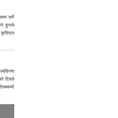
मण सर्ने
े हुनाले
। कृतिपाल
जर्मनीको सत्तारूढ दलका युवा
संगठनलाई सांसद खुश्बु ओलीको
भर्चुअल सम्बोधन, युवालाई सक्रिय
राजनीतिमा लाग्न आह्वान
ल्यक्रिया
वको टिमले
सम्बन्धी