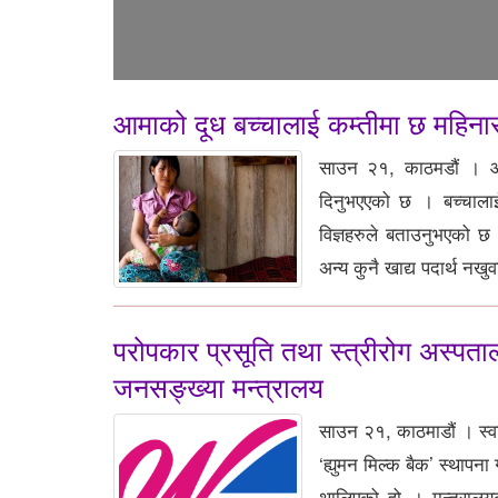
आमाको दूध बच्चालाई कम्तीमा छ महिनासम्
साउन २१, काठमडौं । आमाक
दिनुभएएको छ । बच्चालाई
विज्ञहरुले बताउनुभएको 
अन्य कुनै खाद्य पदार्थ नखु
परोपकार प्रसूति तथा स्त्रीरोग अस्पतालमा
जनसङ्ख्या मन्त्रालय
साउन २१, काठमाडौं । स्वास
‘ह्युमन मिल्क बैक’ स्थाप
थालिएको हो । मन्त्राल