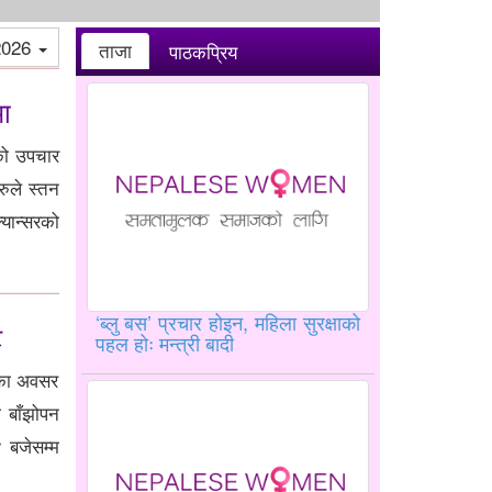
2026
ताजा
पाठकप्रिय
मा
रको उपचार
हरुले स्तन
यान्सरको
‘ब्लु बस’ प्रचार होइन, महिला सुरक्षाको
ट
पहल होः मन्त्री बादी
सका अवसर
ा बाँझोपन
 बजेसम्म