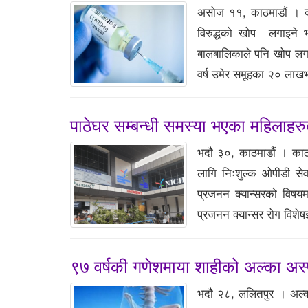
असोज ११, काठमाडौं । दक
विरुद्धको खोप लगाइने 
बालबालिकाले पनि खोप लगा
वर्ष उमेर समूहका २० लाखभ
पाठेघर सम्बन्धी समस्या भएका महिलाहरुक
भदौ ३०, काठमाडौं । काठमा
लागि निःशुल्क ओपीडी से
प्रजनन क्यान्सरको विषय
प्रजनन क्यान्सर रोग विशेष
९७ वर्षकी गणेशमाया शाहीको अल्का अ
भदौ २८, ललितपुर । अल्का 