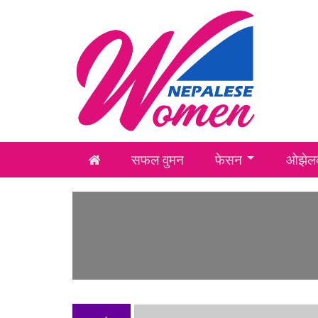
सफल वुमन
फेसन
ओझेलक