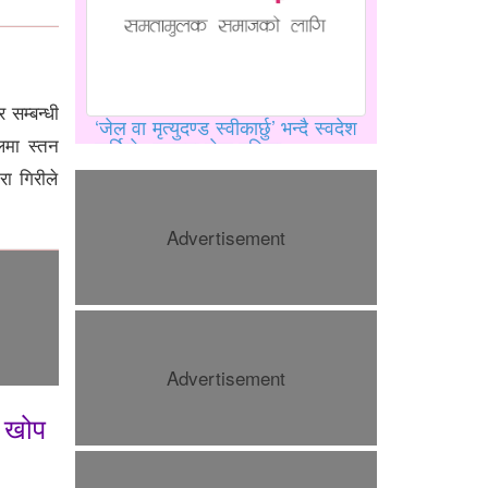
सम्बन्धी
‘जेल वा मृत्युदण्ड स्वीकार्छु’ भन्दै स्वदेश
लमा स्तन
फर्किने अडानमा शेख हसिना
ा गिरीले
Advertisement
Advertisement
महिला आरक्षण र सीमांकन विधेयकमा
ो खोप
सहमति जुटेन, रिजिजु–राहुल भेट
निष्कर्षविहीन