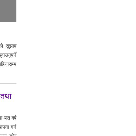
यू–२० विश्व एथलेटिक्समा मिया
म्याक्सवेल र शानोया डग्लस १०० मिटर
फाइनलमा प्रवेश
ले सुझाव
उनुपर्ने
हिनासम्म
य तथा
२०२६ एसीटी महिला पुरस्कारका
अन्तिम प्रतिस्पर्धी घोषणा, विविध
क्षेत्रमा योगदान दिने महिलाको सम्मान
ा यस वर्ष
ापना गर्न
कलन गरेर