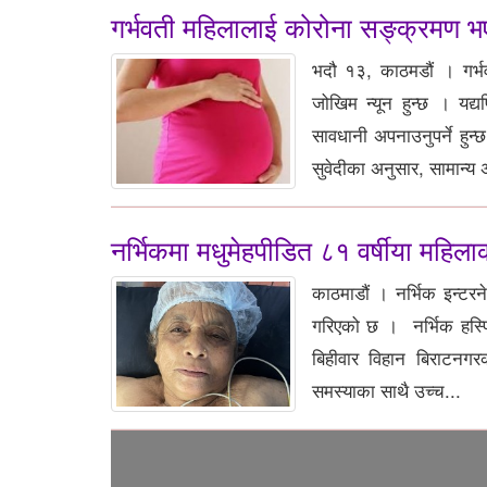
गर्भवती महिलालाई कोरोना सङ्क्रमण भए 
भदौ १३, काठमडौं । गर्भ
जोखिम न्यून हुन्छ । यद्
सावधानी अपनाउनुपर्ने हुन्
सुवेदीका अनुसार, सामान्य 
नर्भिकमा मधुमेहपीडित ८१ वर्षीया महि
काठमाडौं । नर्भिक इन्टरन
गरिएको छ । नर्भिक हस्पिटल
बिहीवार विहान बिराटनगर
समस्याका साथै उच्च...