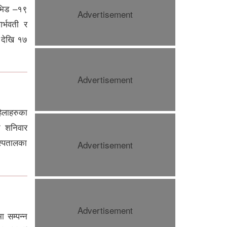
ोभिड –१९
Advertisement
र्भवती र
 देखि १७
Advertisement
हिलाहरुका
स्वास्थ्य बीमा प्रभावकारी बनाउन
सरकारलाई दबाब, सांसद देवकोटाको
े शनिवार
कडा प्रश्न
स्पतालका
Advertisement
Advertisement
ा सम्पन्न