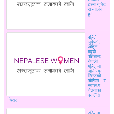
ट्रमा युनिट
सञ्चालन
हुने
पहिले
लुकेको,
अहिले
बढ्दो
पहिचान:
नेपाली
महिलामा
ओभेरियन
सिस्टको
जोखिम र
स्वास्थ्य
चेतनाको
बदलिँदो
चित्र
एरियाना