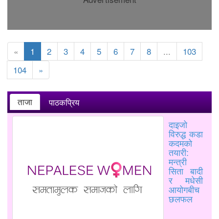
«
1
2
3
4
5
6
7
8
...
103
104
»
ताजा
पाठकप्रिय
दाइजो
विरुद्ध कडा
कदमको
तयारी:
मन्त्री
सिता बादी
र मधेसी
आयोगबीच
छलफल