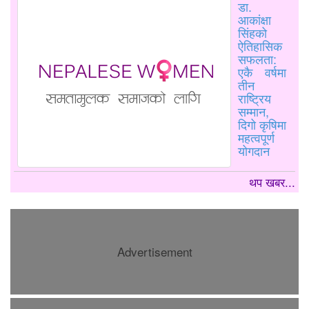
डा.
आकांक्षा
सिंहको
ऐतिहासिक
सफलता:
एकै वर्षमा
तीन
राष्ट्रिय
सम्मान,
दिगो कृषिमा
महत्वपूर्ण
योगदान
थप खबर...
Advertisement