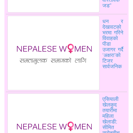
जड”
धन र
देखावटको
भरमा गरिने
विवाहको
पीडा
उजागर गर्दै
‘अक्षरा’को
टिजर
सार्वजनिक
एसियाली
खेलकुद
तयारीमा
महिला
खेलाडी:
सीमित
स्रोतबीच