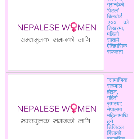
ग्रान्डेको
‘पेटल’
बिलबोर्ड
२०० को
शिखरमा,
पहिलो
सातामै
ऐतिहासिक
सफलता
“सामाजिक
सञ्जाल
होइन,
गहिरो
समस्या:
नेपालमा
महिलामाथि
हुने
डिजिटल
हिंसाको
वास्तविक