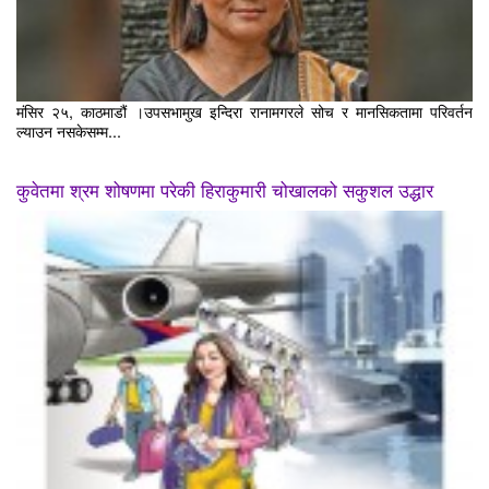
मंसिर २५, काठमाडौं ।उपसभामुख इन्दिरा रानामगरले सोच र मानसिकतामा परिवर्तन
ल्याउन नसकेसम्म...
कुवेतमा श्रम शोषणमा परेकी हिराकुमारी चोखालको सकुशल उद्धार