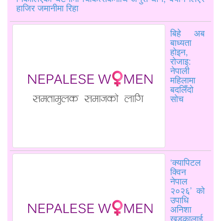
हाजिर जमानीमा रिहा
बिहे अब
बाध्यता
होइन,
रोजाइ:
नेपाली
महिलामा
बदलिँदो
सोच
‘क्यापिटल
क्विन
नेपाल
२०२६’ को
उपाधि
अनिशा
खड्कालाई