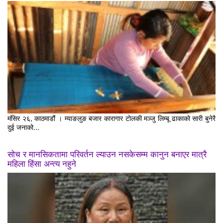
मंसिर २६, काठमाडौं । म्याङलुङ बजार कारागार टोलकी मञ्जु लिम्बू ढाकाको सारी बुनेरै
दुई जनाको...
सोच र मानसिकतामा परिवर्तन ल्याउन नसकेसम्म कानुन बनाएर मात्रै
महिला हिंसा अन्त्य नहुने