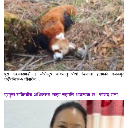
पुस १७,काठमाडौं । लोपोन्मुख वन्यजन्तु पोथी रेडपान्डा इलामको सन्दकपुर
गाउँपालिका-५ जौबारीमा...
प्रमुख शक्तिबीच अधिकतम साझा सहमति आवश्यक छ : सांसद राना