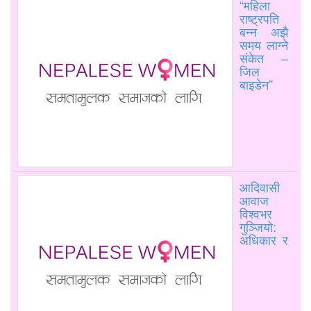
“महिला
राष्ट्रपति
बन्न अझै
समय लाग्ने
संकेत –
जिल
बाइडेन”
आदिवासी
आवाज
विश्वभर
गुञ्जियो:
अधिकार र