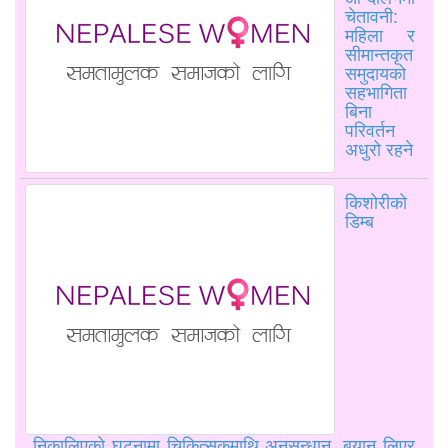
चेतावनी:
महिला र
सीमान्तकृत
समुदायको
सहभागिता
बिना
परिवर्तन
अधुरो रहने
किशोरीको
डिम्ब
निकालिएको घटनामा चिकित्सकमाथि अनुसन्धान, बयान लिएर