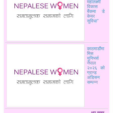
महालक्ष्मी
विकास
बैंकमा डे
केयर
सुविधा”
काठमाडौंमा
मिस
युनिभर्स
नेपाल
२०२६ को
ग्रान्ड
अडिसन
सम्पन्न
थप खबर...