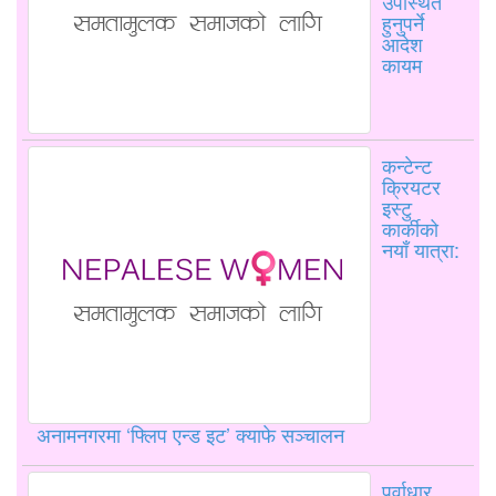
उपस्थित
हुनुपर्ने
आदेश
कायम
कन्टेन्ट
क्रियटर
इस्टु
कार्कीको
नयाँ यात्रा:
अनामनगरमा ‘फ्लिप एन्ड इट’ क्याफे सञ्चालन
पूर्वाधार