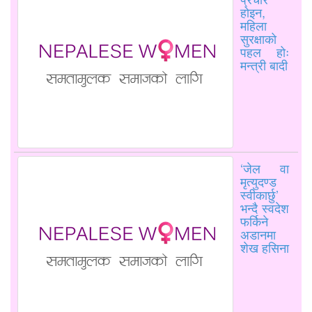
होइन,
महिला
सुरक्षाको
पहल होः
मन्त्री बादी
‘जेल वा
मृत्युदण्ड
स्वीकार्छु’
भन्दै स्वदेश
फर्किने
अडानमा
शेख हसिना