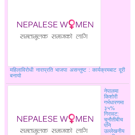
महिलाविरोधी नाराप्रति भाजपा असन्तुष्ट : कार्यक्रमबाट दूरी
बनायो
नेपालमा
किशोरी
गर्भधारणमा
३५%
गिरावट:
चुनौतीबीच
पनि
उल्लेखनीय