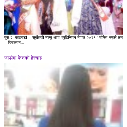
पुस २, काठमाडौं । सुर्खेतकी मञ्जु थापा ‘ब्युटिसियन नेपाल २०२१ ’ घोषित भएकी छन्
। हिमालयन...
जाडोमा केशको हेरचाह