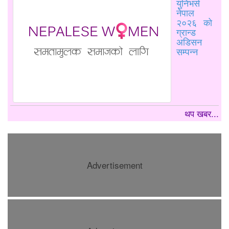
युनिभर्स
नेपाल
२०२६ को
ग्रान्ड
अडिसन
सम्पन्न
थप खबर...
Advertisement