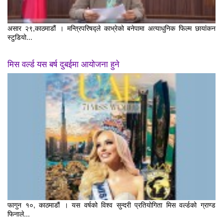
असार २९,काठमाडौं । मन्त्रिपरिषद्ले काभ्रेको बनेपामा अत्याधुनिक फिल्म छायांकन
स्टुडियो...
मिस वर्ल्ड यस बर्ष दुबईमा आयोजना हुने
फागुन १०, काठमाडौं । यस वर्षको विश्व सुन्दरी प्रतियोगिता मिस वर्ल्डको ग्राण्ड
फिनाले...