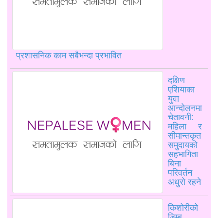
प्रशासनिक काम सबैभन्दा प्रभावित
दक्षिण
एशियाका
युवा
आन्दोलनमा
चेतावनी:
महिला र
सीमान्तकृत
समुदायको
सहभागिता
बिना
परिवर्तन
अधुरो रहने
किशोरीको
डिम्ब