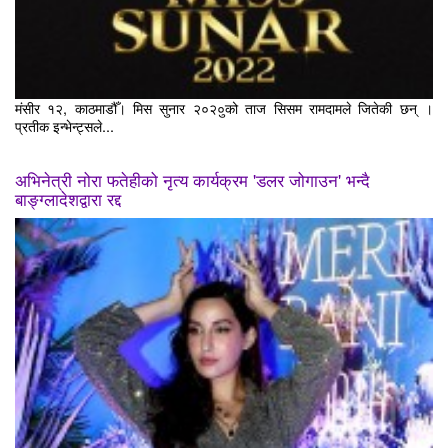
मंसीर १२, काठमाडौँ। मिस सुनार २०२०ुको ताज सिसम रामदामले जितेकी छन् ।
प्रतीक इन्भेन्ट्सले...
अभिनेत्री नोरा फतेहीको नृत्य कार्यक्रम 'डलर जोगाउन' भन्दै
बाङ्ग्लादेशद्वारा रद्द