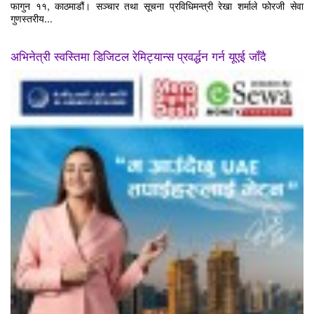
फागुन ११, काठमाडौं। सञ्चार तथा सूचना प्रविधिमन्त्री रेखा शर्माले फोरजी सेवा
गुणस्तरीय...
अभिनेत्री स्वस्तिमा डिजिटल रेमिट्यान्स प्रवर्द्धन गर्न यूएई जाँदै