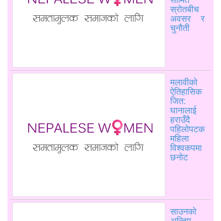
स्रोतबीच
अवसर र
चुनौती
मलावीको
ऐतिहासिक
जित:
घानालाई
हराउँदै
पहिलोपटक
महिला
विश्वकपमा
छनोट
साउनको
अन्तिम