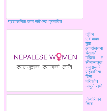
प्रशासनिक काम सबैभन्दा प्रभावित
दक्षिण
एशियाका
युवा
आन्दोलनमा
चेतावनी:
महिला र
सीमान्तकृत
समुदायको
सहभागिता
बिना
परिवर्तन
अधुरो रहने
किशोरीको
डिम्ब