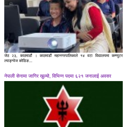
जेठ २३, काठमाडौं । काठमाडौं महानगरपालिकाले १४ वटा विद्यालयमा कम्प्युटर
ल्याङ्ग्वेज कोडिङ...
नेपाली सेनामा जागिर खुल्यो, विभिन्न पदमा ६२१ जनालाई अवसर