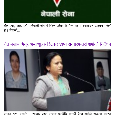
चैत २४, काठमाडौं ।नेपाली सेनाले रिक्त रहेका विभिन्न पदमा दरखास्त आह्वान गरेको
छ। नेपाली...
चैत मसान्तभित्र अन्तःशुल्क स्टिकर छाप्न सन्चारमन्त्री शर्माको निर्देशन
फागुन १९, काभ्रे । सन्चार तथा सूचना प्रविधि मन्त्री रेखा शर्माले सुरक्षण मुद्रण