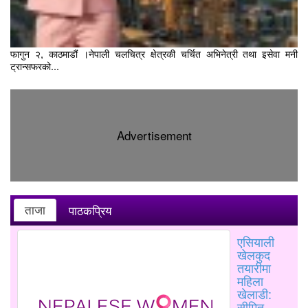
फागुन २, काठमाडौं ।नेपाली चलचित्र क्षेत्रकी चर्चित अभिनेत्री तथा इसेवा मनी
ट्रान्सफरको...
Advertisement
ताजा
पाठकप्रिय
एसियाली
खेलकुद
तयारीमा
महिला
खेलाडी:
सीमित