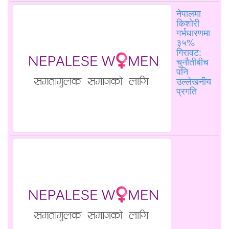
नेपालमा
किशोरी
गर्भधारणमा
३५%
गिरावट:
चुनौतीबीच
पनि
उल्लेखनीय
प्रगति