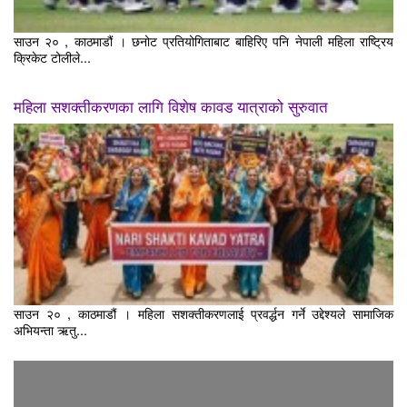
साउन २० , काठमाडौं । छनोट प्रतियोगिताबाट बाहिरिए पनि नेपाली महिला राष्ट्रिय
क्रिकेट टोलीले...
महिला सशक्तीकरणका लागि विशेष कावड यात्राको सुरुवात
साउन २० , काठमाडौं । महिला सशक्तीकरणलाई प्रवर्द्धन गर्ने उद्देश्यले सामाजिक
अभियन्ता ऋतु...