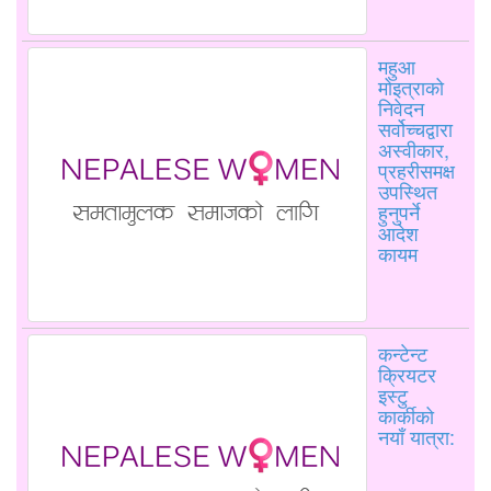
महुआ
मोइत्राको
निवेदन
सर्वोच्चद्वारा
अस्वीकार,
प्रहरीसमक्ष
उपस्थित
हुनुपर्ने
आदेश
कायम
कन्टेन्ट
क्रियटर
इस्टु
कार्कीको
नयाँ यात्रा: