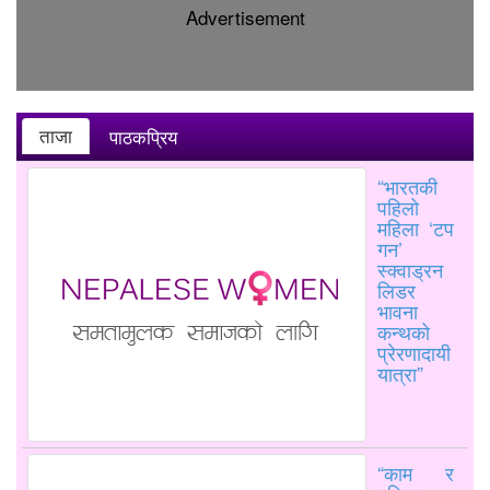
Advertisement
ताजा
पाठकप्रिय
“भारतकी
पहिलो
महिला ‘टप
गन’
स्क्वाड्रन
लिडर
भावना
कन्थको
प्रेरणादायी
यात्रा”
“काम र