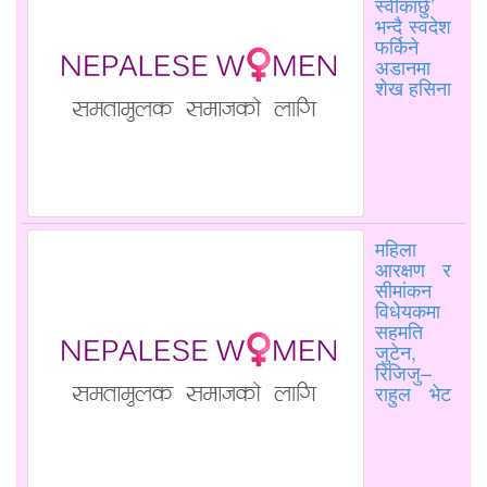
स्वीकार्छु’
भन्दै स्वदेश
फर्किने
अडानमा
शेख हसिना
महिला
आरक्षण र
सीमांकन
विधेयकमा
सहमति
जुटेन,
रिजिजु–
राहुल भेट