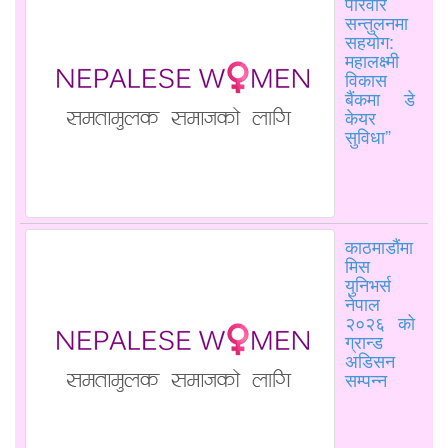
परिवार
सन्तुलनमा
सहयोग:
महालक्ष्मी
विकास
बैंकमा डे
केयर
सुविधा”
काठमाडौंमा
मिस
युनिभर्स
नेपाल
२०२६ को
ग्रान्ड
अडिसन
सम्पन्न