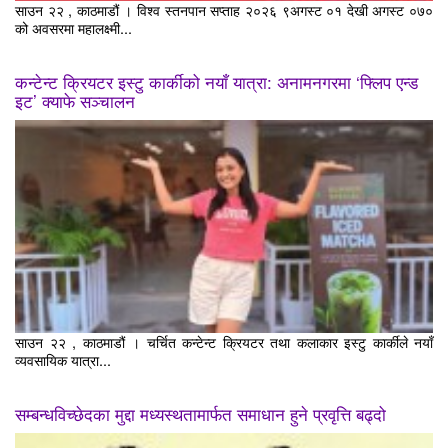
साउन २२ , काठमाडौं । विश्व स्तनपान सप्ताह २०२६ ९अगस्ट ०१ देखी अगस्ट ०७०
को अवसरमा महालक्ष्मी...
कन्टेन्ट क्रियटर इस्टु कार्कीको नयाँ यात्रा: अनामनगरमा ‘फ्लिप एन्ड
इट’ क्याफे सञ्चालन
साउन २२ , काठमाडौं । चर्चित कन्टेन्ट क्रियटर तथा कलाकार इस्टु कार्कीले नयाँ
व्यवसायिक यात्रा...
सम्बन्धविच्छेदका मुद्दा मध्यस्थतामार्फत समाधान हुने प्रवृत्ति बढ्दो