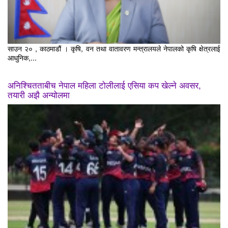
साउन २० , काठमाडौं । कृषि, वन तथा वातावरण मन्त्रालयले नेपालको कृषि क्षेत्रलाई
आधुनिक,...
अनिश्चितताबीच नेपाल महिला टोलीलाई एसिया कप खेल्ने अवसर,
तयारी अझै अन्योलमा