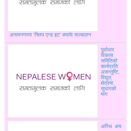
अनामनगरमा ‘फ्लिप एन्ड इट’ क्याफे सञ्चालन
पूर्वाधार
विकास
समितिको
कार्यप्रति
असन्तुष्टि,
विद्युत्
क्षेत्रमा
सुधारको
माग
अस्थि क्षय