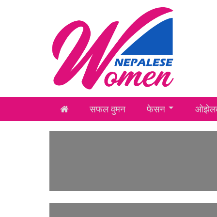
सफल वुमन
फेसन
ओझेलक