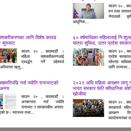
साउन २० , काठ
वन तथा वातावर
नेपालको कृषि
आधुनिक,...
सशक्तीकरणका लागि विशेष कावड
६० वर्षमाथिका महिलालाई निःशुल
ो सुरुवात
यात्रा सुविधा, उत्तर प्रदेश सरक
साउन २० , काठमाडौं ।
साउन २० , काठ
महिला सशक्तीकरणलाई
प्रदेश सरकारल
प्रवर्द्धन गर्ने उद्देश्यले
सोभन्दा माथिक
अभियन्ता ऋतु...
लागि राज्यभर...
े सहमतिपछि नर्स ज्योति रानाभाटको
२०२९ अघि महिला आरक्षण लागू गर्
न्त्य
भारत सरकार फेरि संवैधानिक सं
खोजीमा
साउन २० , काठमाडौं ।
अनशनरत नर्स ज्योति
साउन २० , काठ
रानाभाट र सरकारबीच अन्ततः
सरकारले महिल
को छ। स्वास्थ्य तथा...
आरक्षण दि
कार्यान्वयनका ला