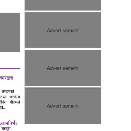
Advertisement
स्वास्थ्य बीमा प्रभावकारी बनाउन
सरकारलाई दबाब, सांसद देवकोटाको
कडा प्रश्न
Advertisement
रद्वारा
काठमाडौं ।
 तथा संसदीय
सोविता गौतमले
Advertisement
का...
एसियाली खेलकुदमा नेपालको ठूलो
आत्मनिर्भर
सहभागिता : २२ खेलमा १३६ खेलाडी
ाँ कदम
प्रतिस्पर्धामा