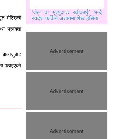
‘जेल वा मृत्युदण्ड स्वीकार्छु’ भन्दै
मृत भेटिएको
स्वदेश फर्किने अडानमा शेख हसिना
ा प्रवक्ता
Advertisement
 बालाजुबाट
लमा पठाइएको
Advertisement
महिला आरक्षण र सीमांकन विधेयकमा
सहमति जुटेन, रिजिजु–राहुल भेट
निष्कर्षविहीन
Advertisement