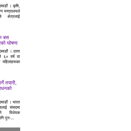
माडौं । कृषि,
ण मन्त्रालयले
 क्षेत्रलाई
्क बस
ारको घोषणा
माडौं । उत्तर
े ६० वर्ष वा
ा महिलाहरूका
सम्बन्धविच्छेदका मुद्दा
मध्यस्थतामार्फत समाधान हुने प्रवृत्ति
बढ्दो
ने तयारी,
शोधनको
माडौं । भारत
ालाई संसदमा
ने विधेयक
गि पुनः...