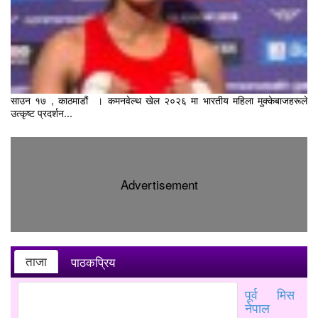
साउन १७ , काठमाडौं । कमनवेल्थ खेल २०२६ मा भारतीय महिला मुक्केबाजहरूले
उत्कृष्ट प्रदर्शन...
Advertisement
ताजा
पाठकप्रिय
पूर्व मिस
नेपाल