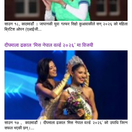
साउन १८, काठमाडौं । जापानकी युवा गल्फर सिहो कुआवाकीले सन् २०२६ को महिला
ब्रिटिश ओपन (एआईजी...
दीपमाला ढकाल ‘मिस नेपाल वर्ल्ड २०२६’ मा विजयी
साउन १७ , काठमाडौं । दीपमाला ढकाल ‘मिस नेपाल वर्ल्ड २०२६’ को उपाधि जित्न
सफल भएकी छन्।...