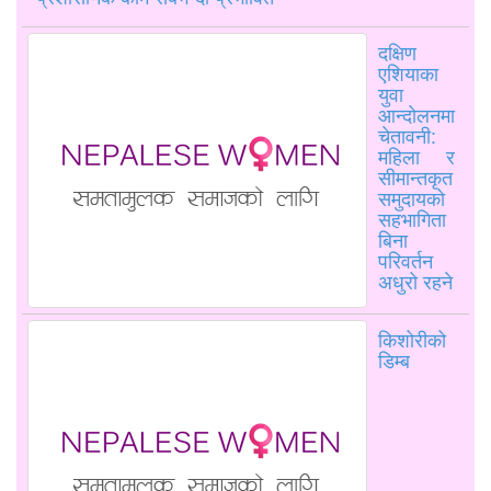
दक्षिण
एशियाका
युवा
आन्दोलनमा
चेतावनी:
महिला र
सीमान्तकृत
समुदायको
सहभागिता
बिना
परिवर्तन
अधुरो रहने
किशोरीको
डिम्ब