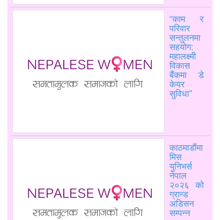
“काम र
परिवार
सन्तुलनमा
सहयोग:
महालक्ष्मी
विकास
बैंकमा डे
केयर
सुविधा”
काठमाडौंमा
मिस
युनिभर्स
नेपाल
२०२६ को
ग्रान्ड
अडिसन
सम्पन्न