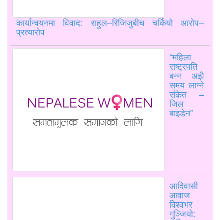
कार्यान्वयनमा विवाद: राहुल–रिजिजुबीच चर्कियो आरोप–
प्रत्यारोप
“महिला
राष्ट्रपति
बन्न अझै
समय लाग्ने
संकेत –
जिल
बाइडेन”
आदिवासी
आवाज
विश्वभर
गुञ्जियो: