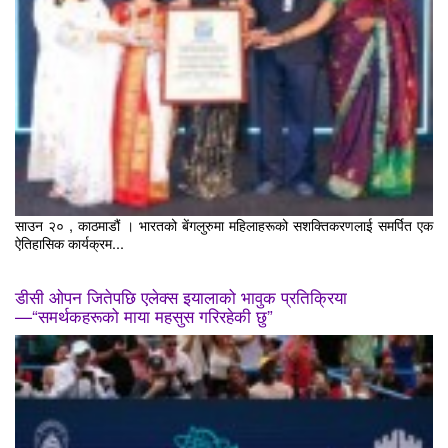
साउन २० , काठमाडौं । भारतको बेंगलुरुमा महिलाहरूको सशक्तिकरणलाई समर्पित एक
ऐतिहासिक कार्यक्रम...
डीसी ओपन जितेपछि एलेक्स इयालाको भावुक प्रतिक्रिया
—“समर्थकहरूको माया महसुस गरिरहेकी छु”