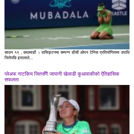
साउन १९ , काठमाडौं । वासिङ्टनमा सम्पन्न डीसी ओपन टेनिस प्रतियोगितामा उपाधि
जितेपछि इयालाले...
प्लेअफ नाटकिय जितसँगै जापानी खेलाडी कुआवाकीको ऐतिहासिक
सफलता