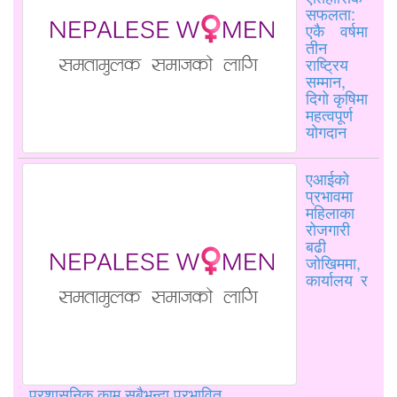
सफलता:
एकै वर्षमा
तीन
राष्ट्रिय
सम्मान,
दिगो कृषिमा
महत्वपूर्ण
योगदान
एआईको
प्रभावमा
महिलाका
रोजगारी
बढी
जोखिममा,
कार्यालय र
प्रशासनिक काम सबैभन्दा प्रभावित