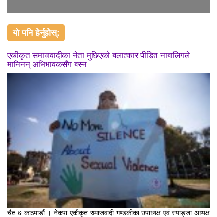
यो पनि हेर्नुहोस्:
एकीकृत समाजवादीका नेता मुछिएको बलात्कार पीडित नाबालिगले
मानिनन् अभिभावकसँग बस्न
चैत ७ काठमाडौं । नेकपा एकीकृत समाजवादी गण्डकीका उपाध्यक्ष एवं स्याङ्जा अध्यक्ष