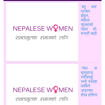
‘ब्लु बस’
प्रचार
होइन,
महिला
सुरक्षाको
पहल होः
मन्त्री बादी
‘जेल वा
मृत्युदण्ड
स्वीकार्छु’
भन्दै स्वदेश
फर्किने
अडानमा
शेख हसिना