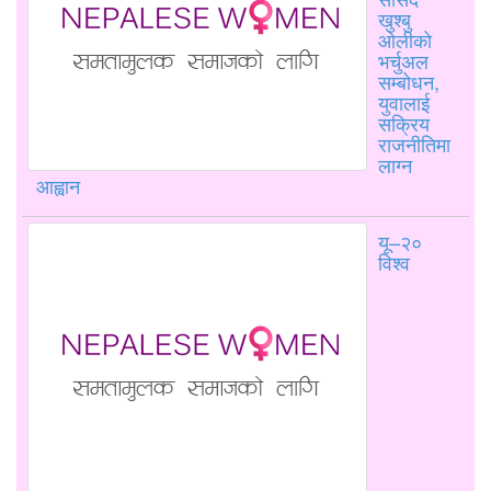
खुश्बु
ओलीको
भर्चुअल
सम्बोधन,
युवालाई
सक्रिय
राजनीतिमा
लाग्न
आह्वान
यू–२०
विश्व