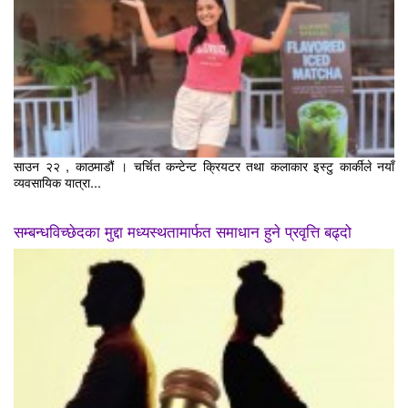
साउन २२ , काठमाडौं । चर्चित कन्टेन्ट क्रियटर तथा कलाकार इस्टु कार्कीले नयाँ
व्यवसायिक यात्रा...
सम्बन्धविच्छेदका मुद्दा मध्यस्थतामार्फत समाधान हुने प्रवृत्ति बढ्दो