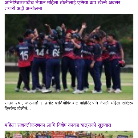
अनिश्चितताबीच नेपाल महिला टोलीलाई एसिया कप खेल्ने अवसर,
तयारी अझै अन्योलमा
साउन २० , काठमाडौं । छनोट प्रतियोगिताबाट बाहिरिए पनि नेपाली महिला राष्ट्रिय
क्रिकेट टोलीले...
महिला सशक्तीकरणका लागि विशेष कावड यात्राको सुरुवात