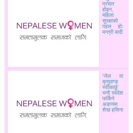
प्रचार
होइन,
महिला
सुरक्षाको
पहल होः
मन्त्री बादी
‘जेल वा
मृत्युदण्ड
स्वीकार्छु’
भन्दै स्वदेश
फर्किने
अडानमा
शेख हसिना