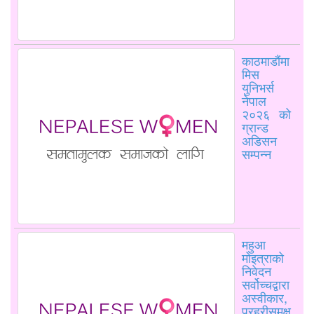
काठमाडौंमा
मिस
युनिभर्स
नेपाल
२०२६ को
ग्रान्ड
अडिसन
सम्पन्न
महुआ
मोइत्राको
निवेदन
सर्वोच्चद्वारा
अस्वीकार,
प्रहरीसमक्ष