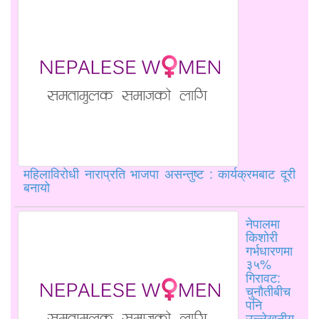
महिलाविरोधी नाराप्रति भाजपा असन्तुष्ट : कार्यक्रमबाट दूरी
बनायो
नेपालमा
किशोरी
गर्भधारणमा
३५%
गिरावट:
चुनौतीबीच
पनि
उल्लेखनीय