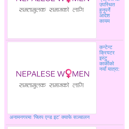
उपस्थित
हुनुपर्ने
आदेश
कायम
कन्टेन्ट
क्रियटर
इस्टु
कार्कीको
नयाँ यात्रा:
अनामनगरमा ‘फ्लिप एन्ड इट’ क्याफे सञ्चालन