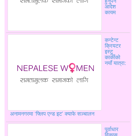
हुनुपर्ने
आदेश
कायम
कन्टेन्ट
क्रियटर
इस्टु
कार्कीको
नयाँ यात्रा:
अनामनगरमा ‘फ्लिप एन्ड इट’ क्याफे सञ्चालन
पूर्वाधार
विकास