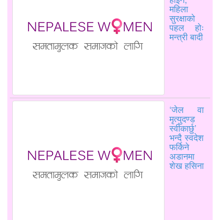
महिला
सुरक्षाको
पहल होः
मन्त्री बादी
‘जेल वा
मृत्युदण्ड
स्वीकार्छु’
भन्दै स्वदेश
फर्किने
अडानमा
शेख हसिना