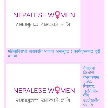
महिलाविरोधी नाराप्रति भाजपा असन्तुष्ट : कार्यक्रमबाट दूरी
बनायो
नेपालमा
किशोरी
गर्भधारणमा
३५%
गिरावट:
चुनौतीबीच
पनि
उल्लेखनीय
प्रगति