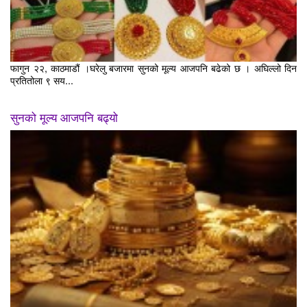
फागुन २२, काठमाडौं ।घरेलु बजारमा सुनको मूल्य आजपनि बढेको छ । अघिल्लो दिन
प्रतितोला ९ सय...
सुनको मूल्य आजपनि बढ्यो