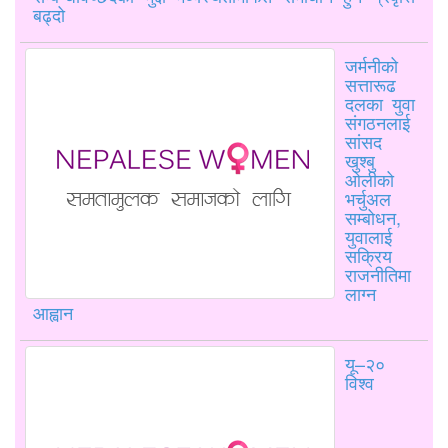
बढ्दो
जर्मनीको
सत्तारूढ
दलका युवा
संगठनलाई
सांसद
खुश्बु
ओलीको
भर्चुअल
सम्बोधन,
युवालाई
सक्रिय
राजनीतिमा
लाग्न
आह्वान
यू–२०
विश्व