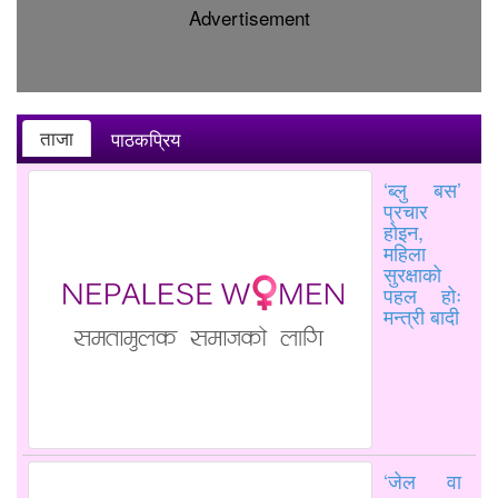
Advertisement
ताजा
पाठकप्रिय
‘ब्लु बस’
प्रचार
होइन,
महिला
सुरक्षाको
पहल होः
मन्त्री बादी
‘जेल वा