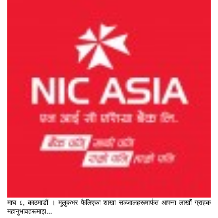
माघ ८, काठमाडौं । मुलुकभर फैलिएका शाखा सञ्जालहरूमार्फत आफ्ना लाखौं ग्राहक
महानुभावहरूमाझ...