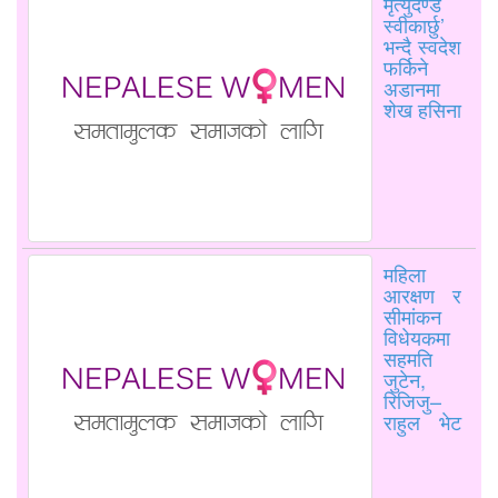
मृत्युदण्ड
स्वीकार्छु’
भन्दै स्वदेश
फर्किने
अडानमा
शेख हसिना
महिला
आरक्षण र
सीमांकन
विधेयकमा
सहमति
जुटेन,
रिजिजु–
राहुल भेट