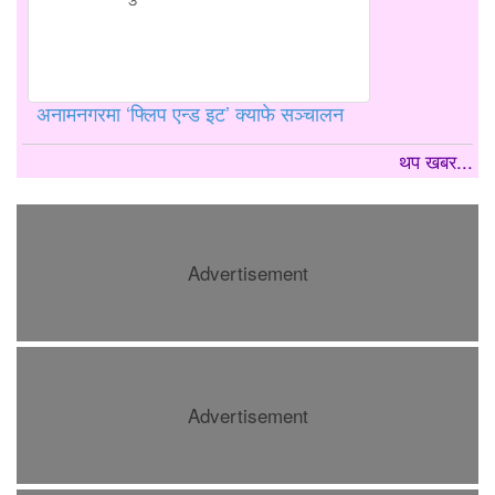
अनामनगरमा ‘फ्लिप एन्ड इट’ क्याफे सञ्चालन
थप खबर...
Advertisement
Advertisement