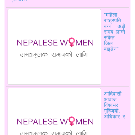
“महिला
राष्ट्रपति
बन्न अझै
समय लाग्ने
संकेत –
जिल
बाइडेन”
आदिवासी
आवाज
विश्वभर
गुञ्जियो:
अधिकार र