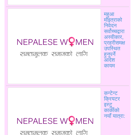
महुआ
मोइत्राको
निवेदन
सर्वोच्चद्वारा
अस्वीकार,
प्रहरीसमक्ष
उपस्थित
हुनुपर्ने
आदेश
कायम
कन्टेन्ट
क्रियटर
इस्टु
कार्कीको
नयाँ यात्रा: