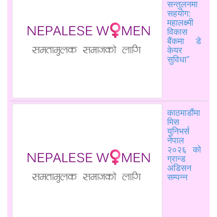
सन्तुलनमा
सहयोग:
महालक्ष्मी
विकास
बैंकमा डे
केयर
सुविधा”
काठमाडौंमा
मिस
युनिभर्स
नेपाल
२०२६ को
ग्रान्ड
अडिसन
सम्पन्न