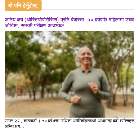
यो पनि हेर्नुहोस्:
अस्थि क्षय (ओस्टियोपोरोसिस) प्रति बेवास्ता: ५० वर्षपछि महिलामा उच्च
जोखिम, समयमै परीक्षण आवश्यक
साउन २२ , काठमाडौं । ५० वर्षभन्दा माथिका अमेरिकीहरूमध्ये आधाभन्दा बढी व्यक्तिहरू
अस्थि क्षय...