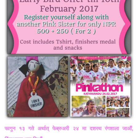
फागुन १३ गते अर्थात् फेब्रुअरी २४ मा दशरथ रंगशाला जाऔं,