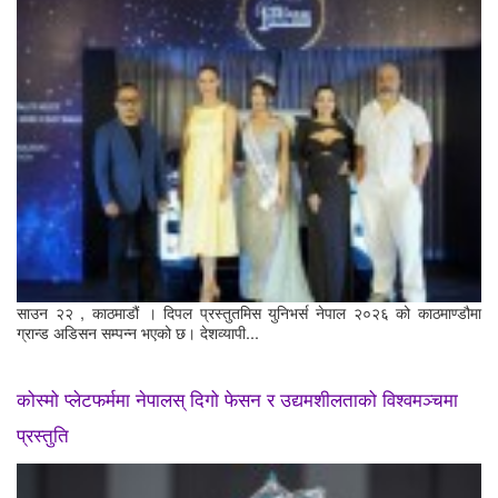
साउन २२ , काठमाडौं । दिपल प्रस्तुतमिस युनिभर्स नेपाल २०२६ को काठमाण्डौमा
ग्रान्ड अडिसन सम्पन्न भएको छ। देशव्यापी...
कोस्मो प्लेटफर्ममा नेपालस् दिगो फेसन र उद्यमशीलताको विश्वमञ्चमा
प्रस्तुति