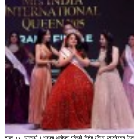
साउन १५ , काठमाडौ । भारतमा आयोजना गरिएको ‘मिसेस इन्डिया इन्टरनेशनल क्विन