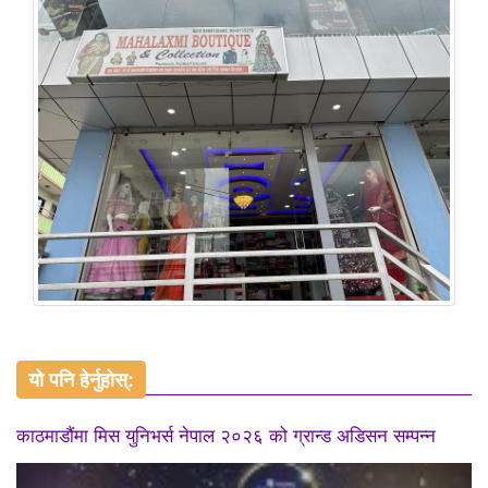
यो पनि हेर्नुहोस्:
काठमाडौंमा मिस युनिभर्स नेपाल २०२६ को ग्रान्ड अडिसन सम्पन्न