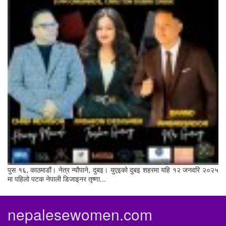
पुस १६, काठमाडौं। नेत्र न्यौपाने, दुबइ। युएइको दुबइ शहरमा यहि १२ जनवरि २०२५
मा पहिलो पटक नेपाली डिजाइनर तृष्णा...
nepalesewomen.com