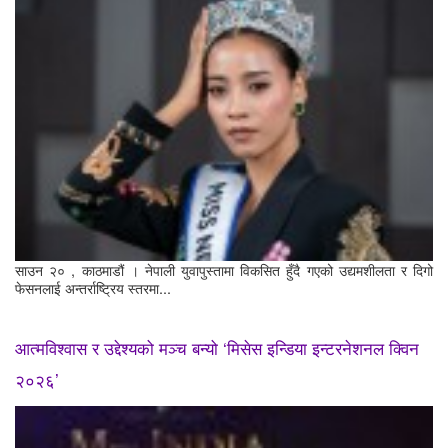
साउन २० , काठमाडौं । नेपाली युवापुस्तामा विकसित हुँदै गएको उद्यमशीलता र दिगो
फेसनलाई अन्तर्राष्ट्रिय स्तरमा...
आत्मविश्वास र उद्देश्यको मञ्च बन्यो ‘मिसेस इन्डिया इन्टरनेशनल क्विन
२०२६’