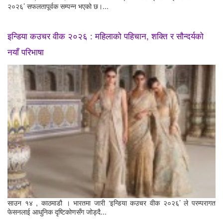
२०२६’ सफलतापूर्वक सम्पन्न भएको छ।...
इन्डिया कउचर वीक २०२६ : महिलाको पहिचान, शक्ति र सौन्दर्यको
नयाँ परिभाषा
साउन १४ , काठमाडौ । भारतमा जारी ‘इन्डिया कउचर वीक २०२६’ ले परम्परागत
फेसनलाई आधुनिक दृष्टिकोणसँग जोड्दै...