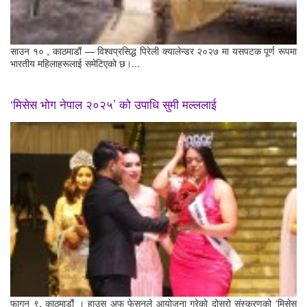
साउन १० , काठमाडौं — विश्वप्रसिद्ध पिरेली क्यालेन्डर २०२७ मा यसपटक पूर्ण रूपमा
भारतीय महिलाहरूलाई समेटिएको छ।...
‘मिसेस भोग नेपाल २०२५’ को उपाधि सुमी मल्ललाई
फागुन ९, काठमाडौं । हाउस अफ फेसनले आयोजना गरेको दोस्रो संस्करणको ‘मिसेस