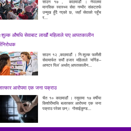
साउन १७ , काठमाडौं । नेपालमा
मानसिक स्वास्थ्य सेवा गम्भीर संकटतर्फ
उन्मुख हुँदै गएको छ, जहाँ सेवाको पहुँच
र...
ःशुल्क औषधि सेवाबाट लाखौं महिलाले पाए आपतकालीन
्भनिरोधक
साउन १२ ,काठमाडौं । निःशुल्क फार्मेसी
सेवामार्फत सयौं हजार महिलाले ‘मर्निङ–
आफ्टर पिल’ अर्थात् आपतकालीन...
लात्कार आरोपमा एक जना पक्राउ
चैत १० काठमाडौं । रसुवामा १७ वर्षीया
किशोरीमाथि बलात्कार आरोपमा एक जना
पक्राउ परेका छन्। गोसाईकुण्ड...