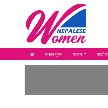
सफल वुमन
फेसन
ओझेलक