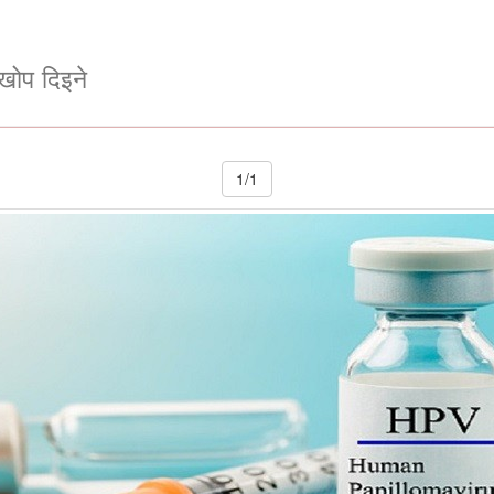
खोप दिइने
1/1