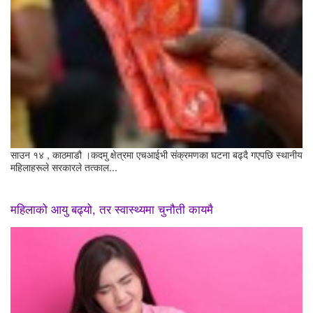
साउन १४ , काठमाडौ ।कदमु क्षेत्रमा एचआईभी संक्रमणका घटना बढ्दै गएपछि स्थानीय
महिलाहरूले सरकारले तत्काल...
महिलाको आयु बढ्यो, तर स्वास्थ्यमा चुनौती कायमै