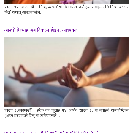
साउन १२ ,काठमाडौं । निःशुल्क फार्मेसी सेवामार्फत सयौं हजार महिलाले ‘मर्निङ–आफ्टर
पिल’ अर्थात् आपतकालीन...
आफ्नो हेरचाह अब विकल्प होइन, आवश्यक
साउन ८,काठमाडौँ । हरेक वर्ष जुलाई २४ अर्थात साउन ८, मा मनाइने अन्तर्राष्ट्रिय
(आत्म हेरचाहको दिन)मा व्यक्तिहरूले...
पाल्पामा १० हजार बढी किशोरीलाई एचपीभी खोप दिइने