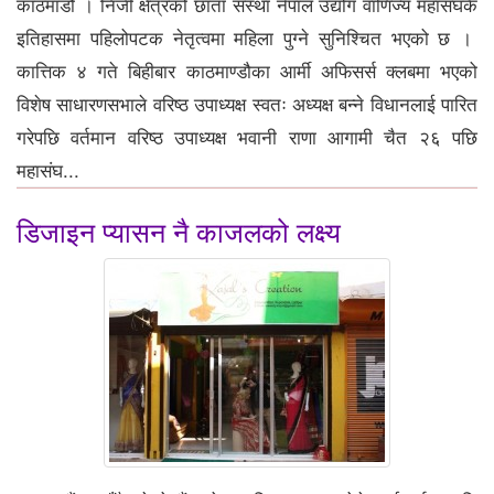
काठमाडौं । निजी क्षेत्रको छाता संस्था नेपाल उद्योग वाणिज्य महासंघकै
इतिहासमा पहिलोपटक नेतृत्वमा महिला पुग्ने सुनिश्चित भएको छ ।
कात्तिक ४ गते बिहीबार काठमाण्डौका आर्मी अफिसर्स क्लबमा भएको
विशेष साधारणसभाले वरिष्ठ उपाध्यक्ष स्वतः अध्यक्ष बन्ने विधानलाई पारित
गरेपछि वर्तमान वरिष्ठ उपाध्यक्ष भवानी राणा आगामी चैत २६ पछि
महासंघ...
डिजाइन प्यासन नै काजलको लक्ष्य