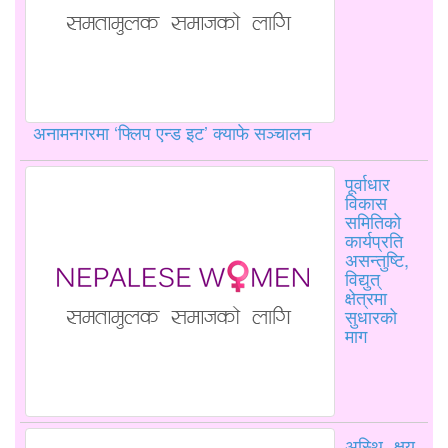
अनामनगरमा ‘फ्लिप एन्ड इट’ क्याफे सञ्चालन
पूर्वाधार
विकास
समितिको
कार्यप्रति
असन्तुष्टि,
विद्युत्
क्षेत्रमा
सुधारको
माग
अस्थि क्षय