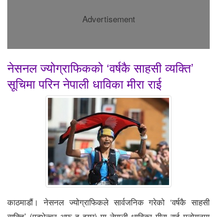
Advertisement
नेसनल ज्योग्राफिकको ‘वर्षकै साहसी व्यक्ति’
सूचिमा परिन नेपाली धाविका मीरा राई
काठमाडौं। नेसनल ज्योग्राफिकले सार्वजनिक गरेको ‘वर्षकै साहसी
व्यक्ति’ (एड्भेन्चर अफ द इयर) मा नेपाली धाविका मीरा राई मनोयनमा