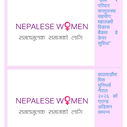
परिवार
सन्तुलनमा
सहयोग:
महालक्ष्मी
विकास
बैंकमा डे
केयर
सुविधा”
काठमाडौंमा
मिस
युनिभर्स
नेपाल
२०२६ को
ग्रान्ड
अडिसन
सम्पन्न