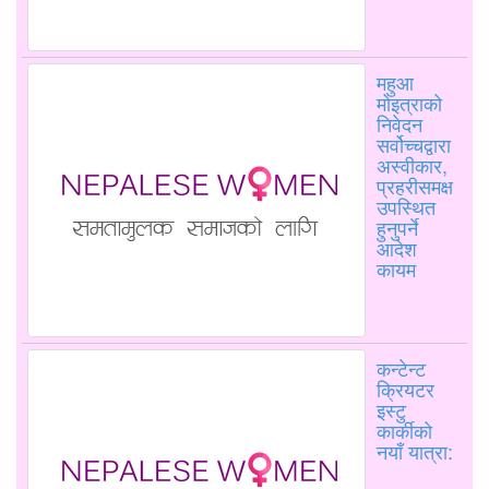
महुआ
मोइत्राको
निवेदन
सर्वोच्चद्वारा
अस्वीकार,
प्रहरीसमक्ष
उपस्थित
हुनुपर्ने
आदेश
कायम
कन्टेन्ट
क्रियटर
इस्टु
कार्कीको
नयाँ यात्रा: