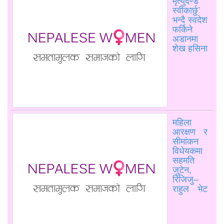
स्वीकार्छु’
भन्दै स्वदेश
फर्किने
अडानमा
शेख हसिना
महिला
आरक्षण र
सीमांकन
विधेयकमा
सहमति
जुटेन,
रिजिजु–
राहुल भेट