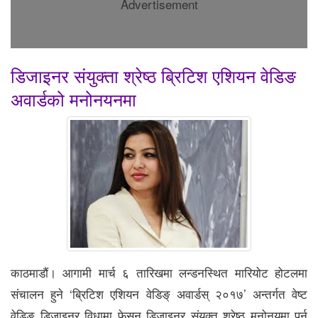
Advertisement
डिजाइनर संयुक्ता श्रेष्ठ ब्रिटिश एशियन वेडिङ
अवार्डको मनोनयनमा
काठमाडौं। आगामी मार्च ६ तारिखमा लन्डनस्थित मारियोट होटलमा
संचालन हुने ‘ब्रिटिश एशियन वेडिङ् अवार्डस् २०१७’ अन्तर्गत वेष्ट
वेडिङ डिजाइनर विधामा फेसन डिजाइनर संयुक्त श्रेष्ठ मनोनयमा पर्न