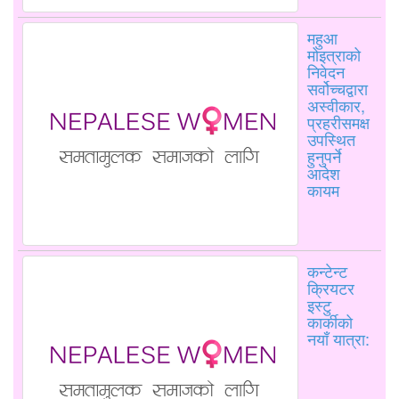
महुआ
मोइत्राको
निवेदन
सर्वोच्चद्वारा
अस्वीकार,
प्रहरीसमक्ष
उपस्थित
हुनुपर्ने
आदेश
कायम
कन्टेन्ट
क्रियटर
इस्टु
कार्कीको
नयाँ यात्रा: