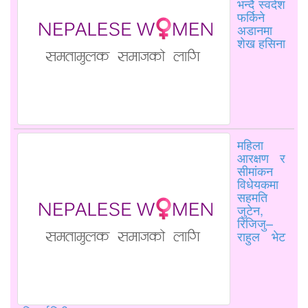
भन्दै स्वदेश
फर्किने
अडानमा
शेख हसिना
महिला
आरक्षण र
सीमांकन
विधेयकमा
सहमति
जुटेन,
रिजिजु–
राहुल भेट