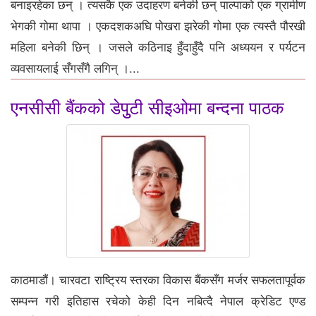
बनाइरहेका छन् । त्यसकै एक उदाहरण बनेकी छन् पाल्पाको एक ग्रामीण
भेगकी गोमा थापा । एकदशकअघि पोखरा झरेकी गोमा एक त्यस्तै पौरखी
महिला बनेकी छिन् । जसले कठिनाइ हुँदाहुँदै पनि अध्ययन र पर्यटन
व्यवसायलाई सँगसँगै लगिन् ।...
एनसीसी बैंकको डेपुुटी सीइओमा बन्दना पाठक
काठमाडौं। चारवटा राष्ट्रिय स्तरका विकास बैंकसँग मर्जर सफलतापूर्वक
सम्पन्न गरी इतिहास रचेको केही दिन नबित्दै नेपाल क्रेडिट एण्ड