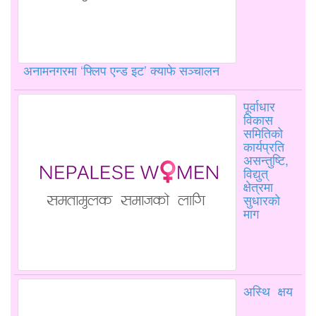
अनामनगरमा ‘फ्लिप एन्ड इट’ क्याफे सञ्चालन
पूर्वाधार
विकास
समितिको
कार्यप्रति
असन्तुष्टि,
विद्युत्
क्षेत्रमा
सुधारको
माग
अस्थि क्षय