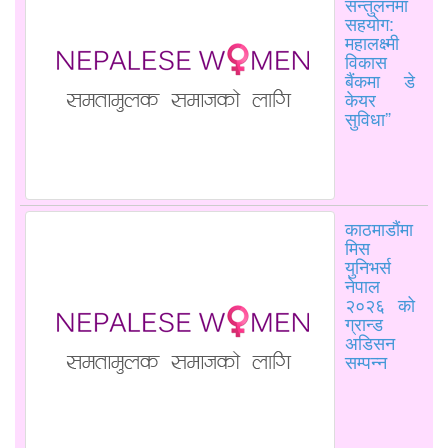
सन्तुलनमा
सहयोग:
महालक्ष्मी
विकास
बैंकमा डे
केयर
सुविधा”
काठमाडौंमा
मिस
युनिभर्स
नेपाल
२०२६ को
ग्रान्ड
अडिसन
सम्पन्न