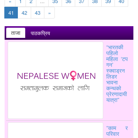
«
1
2
...
35
36
37
38
39
40
41
42
43
»
ताजा
पाठकप्रिय
“भारतकी
पहिलो
महिला ‘टप
गन’
स्क्वाड्रन
लिडर
भावना
कन्थको
प्रेरणादायी
यात्रा”
“काम र
परिवार