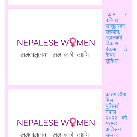
“काम र
परिवार
सन्तुलनमा
सहयोग:
महालक्ष्मी
विकास
बैंकमा डे
केयर
सुविधा”
काठमाडौंमा
मिस
युनिभर्स
नेपाल
२०२६ को
ग्रान्ड
अडिसन
सम्पन्न