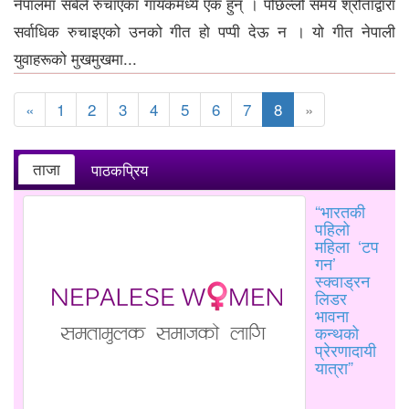
नेपालमा सबैले रुचाएका गायकमध्ये एक हुन् । पछिल्लो समय श्रोताद्वारा
सर्वाधिक रुचाइएको उनको गीत हो पप्पी देऊ न । यो गीत नेपाली
युवाहरूको मुखमुखमा...
«
1
2
3
4
5
6
7
8
»
ताजा
पाठकप्रिय
“भारतकी
पहिलो
महिला ‘टप
गन’
स्क्वाड्रन
लिडर
भावना
कन्थको
प्रेरणादायी
यात्रा”