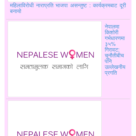
महिलाविरोधी नाराप्रति भाजपा असन्तुष्ट : कार्यक्रमबाट दूरी
बनायो
नेपालमा
किशोरी
गर्भधारणमा
३५%
गिरावट:
चुनौतीबीच
पनि
उल्लेखनीय
प्रगति