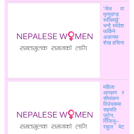
‘जेल वा
मृत्युदण्ड
स्वीकार्छु’
भन्दै स्वदेश
फर्किने
अडानमा
शेख हसिना
महिला
आरक्षण र
सीमांकन
विधेयकमा
सहमति
जुटेन,
रिजिजु–
राहुल भेट