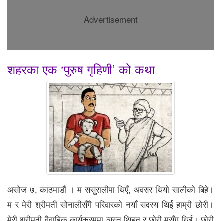
Advertisement
शहरका एक ‘पुरुष गृहिणी’ को कथा
असोज ७, काठमाडौं । म ससुरालीमा थिएँ, अवसर थियो सालीको बिहे।
म र मेरी श्रीमती सोनालीसँगै परिवारको नयाँ सदस्य थिई हाम्री छोरी।
मेरी श्रीमती वैवाहिक कार्यक्रममा व्यस्त थिइन् र छोरी मसँग थिई। छोरी