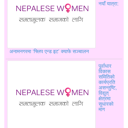
नयाँ यात्रा:
अनामनगरमा ‘फ्लिप एन्ड इट’ क्याफे सञ्चालन
पूर्वाधार
विकास
समितिको
कार्यप्रति
असन्तुष्टि,
विद्युत्
क्षेत्रमा
सुधारको
माग