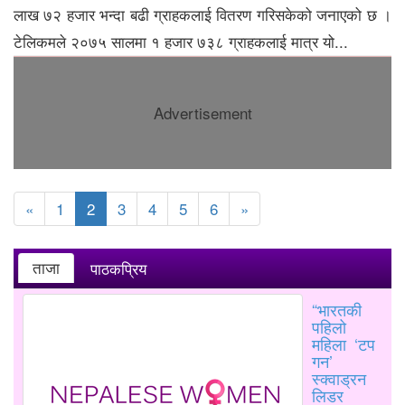
लाख ७२ हजार भन्दा बढी ग्राहकलाई वितरण गरिसकेको जनाएको छ ।
टेलिकमले २०७५ सालमा १ हजार ७३८ ग्राहकलाई मात्र यो...
Advertisement
«
1
2
3
4
5
6
»
ताजा
पाठकप्रिय
“भारतकी
पहिलो
महिला ‘टप
गन’
स्क्वाड्रन
लिडर