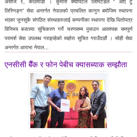
असोज ९, काठमाडौं । कुमारी क्यापिटल लिमिटेडले “ ओए टु
लिस्निङ्ग” सेवा अन्तर्गत नेपालको प्रचलित कानुन बमोजिम स्थापना
भएका जुनसुकै संगठित संस्थाहरुलाई कम्पनीका स्थापना देखि धितोपत्र
विनिमय बजारमा सुचिकरण गर्ने चरणसम्म पुयाउन आवश्यक समपुर्ण
परामर्श सेवा उपलब्ध गराइरहेको व्यहोरा सुचित गराउँदछौं । सोही सेवा
अन्तर्गत आराभा नेपाल...
एनसीसी बैँक र फोन पेबीच क्यासब्याक सम्झौता