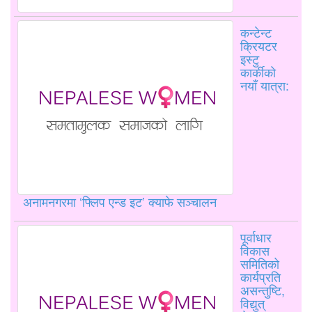
कन्टेन्ट
क्रियटर
इस्टु
कार्कीको
नयाँ यात्रा:
अनामनगरमा ‘फ्लिप एन्ड इट’ क्याफे सञ्चालन
पूर्वाधार
विकास
समितिको
कार्यप्रति
असन्तुष्टि,
विद्युत्