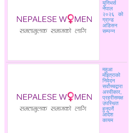
युनिभर्स
नेपाल
२०२६ को
ग्रान्ड
अडिसन
सम्पन्न
महुआ
मोइत्राको
निवेदन
सर्वोच्चद्वारा
अस्वीकार,
प्रहरीसमक्ष
उपस्थित
हुनुपर्ने
आदेश
कायम