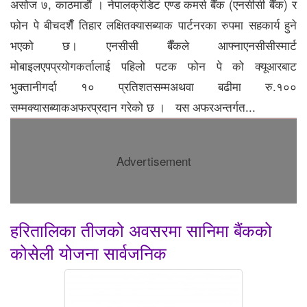
असोज ७, काठमाडौं । नेपालक्रेडिट एण्ड कमर्स बैँक (एनसीसी बैँक) र
फोन पे बीचदशैँ तिहार लक्षितक्यासब्याक पार्टनरका रुपमा सहकार्य हुने
भएको छ। एनसीसी बैँकले आफ्नाएनसीसीस्मार्ट
मोबाइलएपप्रयोगकर्तालाई पहिलो पटक फोन पे को क्यूआरबाट
भुक्तानीगर्दा १० प्रतिशतसम्मअथवा बढीमा रु.१००
सम्मक्यासब्याकअफरप्रदान गरेको छ । यस अफरअन्तर्गत...
Advertisement
हरितालिका तीजको अवसरमा सानिमा बैंकको
कोसेली योजना सार्वजनिक