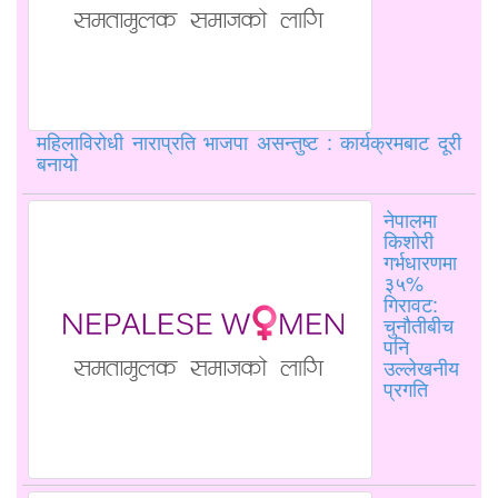
महिलाविरोधी नाराप्रति भाजपा असन्तुष्ट : कार्यक्रमबाट दूरी
बनायो
नेपालमा
किशोरी
गर्भधारणमा
३५%
गिरावट:
चुनौतीबीच
पनि
उल्लेखनीय
प्रगति