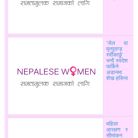
‘जेल वा
मृत्युदण्ड
स्वीकार्छु’
भन्दै स्वदेश
फर्किने
अडानमा
शेख हसिना
महिला
आरक्षण र
सीमांकन